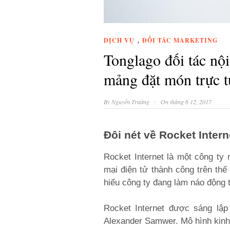
,
DỊCH VỤ
ĐỐI TÁC MARKETING
Tonglago đối tác nộ
mảng đặt món trực 
·
By
Nguyễn Trường
On tháng 6 12, 2017
Đôi nét về Rocket Intern
Rocket Internet là một công ty 
mại điện tử thành công trên thế
hiểu công ty đang làm náo động 
Rocket Internet được sáng lập
Alexander Samwer. Mô hình kinh