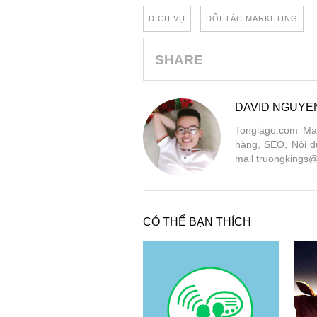
DỊCH VỤ
ĐỐI TÁC MARKETING
SHARE
DAVID NGUYE
Tonglago.com Mar
hàng, SEO, Nội d
mail truongkings@
CÓ THỂ BẠN THÍCH