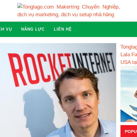
CH VỤ
NĂNG LỰC
LIÊN HỆ
Tonglag
Lala F
USA tạ
POPU