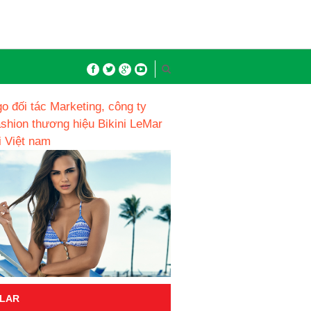
o đối tác Marketing, công ty
ashion thương hiệu Bikini LeMar
i Việt nam
LAR